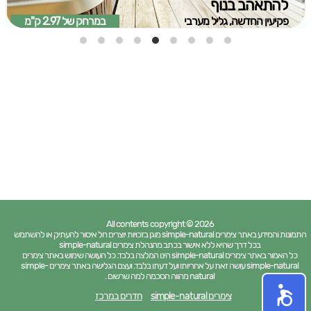
להתאהב בנוף
פקיעין החדשה, גליל מערבי
במרחק של
2.97 ק"מ
All contents copyright © 2026
התמונות והמידע באתר צימרים simple-natural מוגן בזכויות יוצרים חל איסור להעתיק או להשתמש
בכל דרך שהיא ללא אישור בכתב מהנהלת צימרים simple-natural
כל האמור באתר צימרים simple-natural הינו המלצה בלבד. כל העושה שימוש באתר צימרים
simple-natural עושה זאת על אחריותו ועל דעתו בלבד. ועצם הגלישה באתר צימרים simple-
natural מהווה הסכמה למה שרשום .
צימרים simple-natural
חדרים במרכז