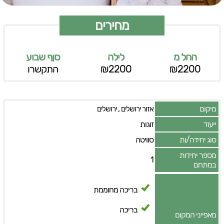
מחירים
החל מ
לילה
סןף שבוע
₪2200
₪2200
התקשרו
מיקום
,
אזור ירושלים
ירושלים
ייעוד
זוגות
סוג יחידה/ות
סוויטה
מספר יחידות
1
במתחם
בריכה מחוממת
בריכה
מאפייני המקום