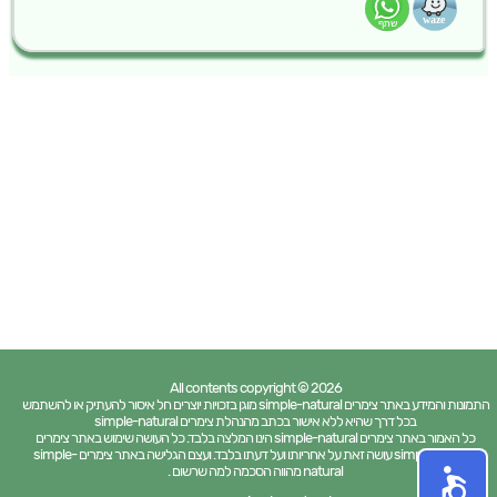
All contents copyright © 2026
התמונות והמידע באתר צימרים simple-natural מוגן בזכויות יוצרים חל איסור להעתיק או להשתמש
בכל דרך שהיא ללא אישור בכתב מהנהלת צימרים simple-natural
כל האמור באתר צימרים simple-natural הינו המלצה בלבד. כל העושה שימוש באתר צימרים
simple-natural עושה זאת על אחריותו ועל דעתו בלבד. ועצם הגלישה באתר צימרים simple-
natural מהווה הסכמה למה שרשום .