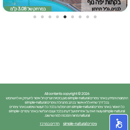
בקתות יפה נוף
לבנים, גליל תחתון
במרחק של
3.08 ק"מ
All contents copyright © 2026
התמונות והמידע באתר צימרים simple-natural מוגן בזכויות יוצרים חל איסור להעתיק או להשתמש
בכל דרך שהיא ללא אישור בכתב מהנהלת צימרים simple-natural
כל האמור באתר צימרים simple-natural הינו המלצה בלבד. כל העושה שימוש באתר צימרים
simple-natural עושה זאת על אחריותו ועל דעתו בלבד. ועצם הגלישה באתר צימרים simple-
natural מהווה הסכמה למה שרשום .
צימרים simple-natural
חדרים במרכז