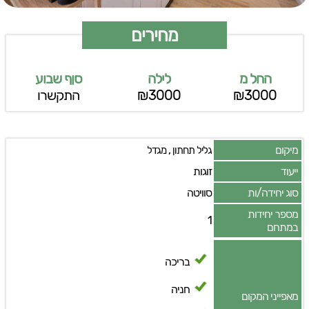
מחירים
החל מ
לילה
סןף שבוע
₪3000
₪3000
התקשרו
מיקום
,
גליל תחתון
מגדל
ייעוד
זוגות
סוג יחידה/ות
סוויטה
מספר יחידות
1
במתחם
בריכה
חניה
מאפייני המקום