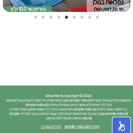
נפלאות בגולן
חד נס, רמת הגולן
במרחק של
10.0 ק"מ
All contents copyright © 2026
התמונות והמידע באתר צימרים simple-natural מוגן בזכויות יוצרים חל איסור להעתיק או להשתמש
בכל דרך שהיא ללא אישור בכתב מהנהלת צימרים simple-natural
כל האמור באתר צימרים simple-natural הינו המלצה בלבד. כל העושה שימוש באתר צימרים
simple-natural עושה זאת על אחריותו ועל דעתו בלבד. ועצם הגלישה באתר צימרים simple-
natural מהווה הסכמה למה שרשום .
צימרים simple-natural
חדרים במרכז