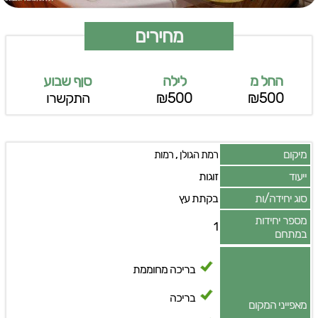
מחירים
החל מ
לילה
סןף שבוע
₪500
₪500
התקשרו
מיקום
,
רמת הגולן
רמות
ייעוד
זוגות
סוג יחידה/ות
בקתת עץ
מספר יחידות
1
במתחם
בריכה מחוממת
בריכה
מאפייני המקום