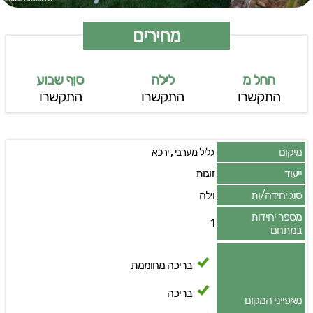
מחירים
החל מ
לילה
סןף שבוע
התקשרו
התקשרו
התקשרו
מיקום
,
גליל מערבי
ירכא
ייעוד
זוגות
סוג יחידה/ות
וילה
מספר יחידות
1
במתחם
בריכה מחוממת
בריכה
מאפייני המקום