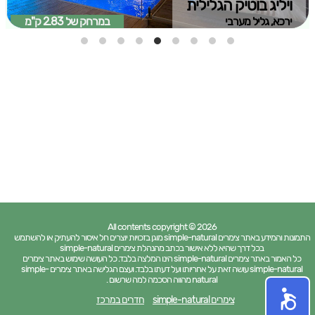
ויליג בוטיק הגלילית
ירכא, גליל מערבי
במרחק של
2.83 ק"מ
All contents copyright © 2026
התמונות והמידע באתר צימרים simple-natural מוגן בזכויות יוצרים חל איסור להעתיק או להשתמש
בכל דרך שהיא ללא אישור בכתב מהנהלת צימרים simple-natural
כל האמור באתר צימרים simple-natural הינו המלצה בלבד. כל העושה שימוש באתר צימרים
simple-natural עושה זאת על אחריותו ועל דעתו בלבד. ועצם הגלישה באתר צימרים simple-
natural מהווה הסכמה למה שרשום .
צימרים simple-natural
חדרים במרכז