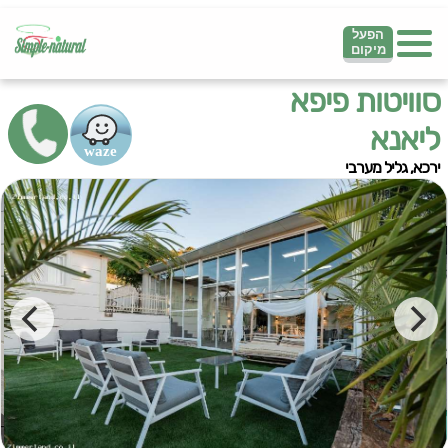
הפעל
מיקום
סוויטות פיפא
ליאנא
ירכא, גליל מערבי