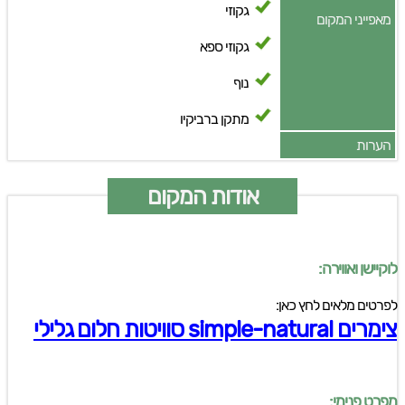
גקוזי
מאפייני המקום
גקוזי ספא
נוף
מתקן ברביקיו
הערות
אודות המקום
לוקיישן ואווירה:
לפרטים מלאים לחץ כאן:
צימרים simple-natural סוויטות חלום גלילי
מפרט פנימי: