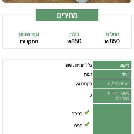
מחירים
החל מ
לילה
סןף שבוע
₪850
₪850
התקשרו
מיקום
,
גליל תחתון
שזור
ייעוד
זוגות
סוג יחידה/ות
בקתת עץ
מספר יחידות
2
במתחם
בריכה
חניה