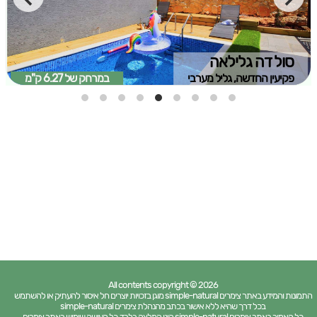
סול דה גלילאה
פקיעין החדשה, גליל מערבי
במרחק של
6.27 ק"מ
All contents copyright © 2026
התמונות והמידע באתר צימרים simple-natural מוגן בזכויות יוצרים חל איסור להעתיק או להשתמש
בכל דרך שהיא ללא אישור בכתב מהנהלת צימרים simple-natural
כל האמור באתר צימרים simple-natural הינו המלצה בלבד. כל העושה שימוש באתר צימרים