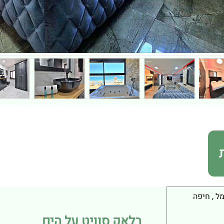
מל
,
חיפה
בלאק סוויט על הים