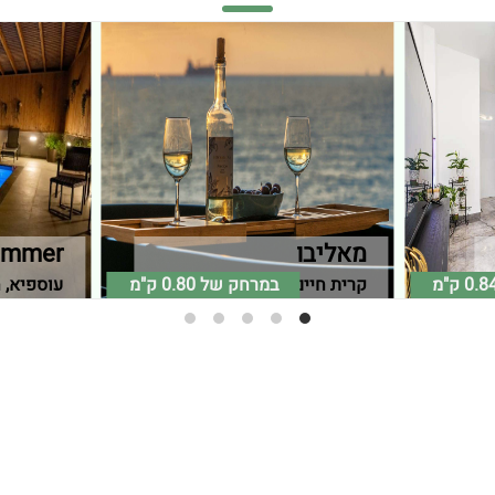
מאליבו
ora zimmer
0.8 ק"מ
במרחק של
0.80 ק"מ
קרית חיים, חיפה וחוף הכרמל
עוספיא, 