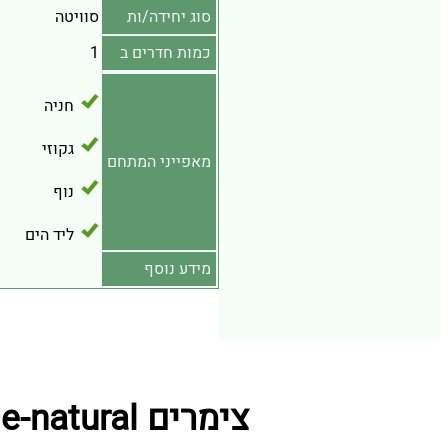
סוג יחידה/ות
סוויטה
כמות חדרים ב
1
חניה
גקוזי
מאפייני המתחם
נוף
ליד הים
מידע נוסף
צימרים simple-natural מתחמי נופש קרובים ל בלאק סוויט על הים