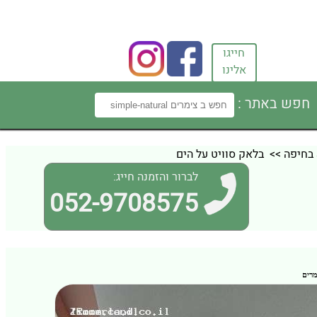
חייגו
אלינו
חפש באתר :
>> בלאק סוויט על הים
לברור והזמנה חייג:
052-9708575