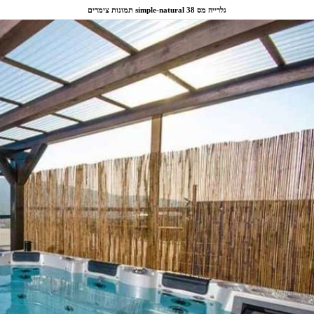
תמונות צימרים simple-natural גלרייה מס 38