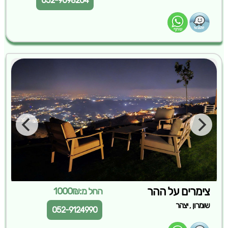
052-9098204
צימרים על ההר
החל מ:1000₪
,
שומרון
יצהר
052-9124990