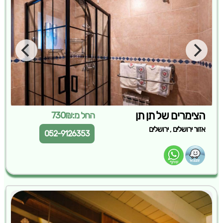
הצימרים של תן תן
החל מ:730₪
,
אזור ירושלים
ירושלים
052-9126353