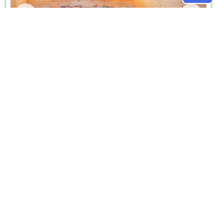
אלה ואלון בשומרון
החל מ:650₪
,
שומרון
חוות יאיר